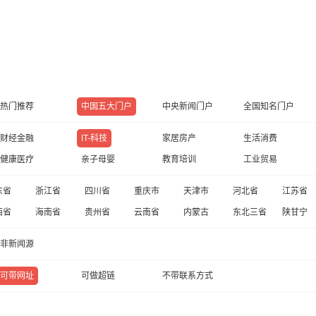
热门推荐
中国五大门户
中央新闻门户
全国知名门户
财经金融
IT-科技
家居房产
生活消费
健康医疗
亲子母婴
教育培训
工业贸易
东省
浙江省
四川省
重庆市
天津市
河北省
江苏省
西省
海南省
贵州省
云南省
内蒙古
东北三省
陕甘宁
非新闻源
可带网址
可做超链
不带联系方式