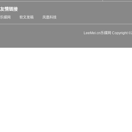
友情链接
乐媒网
软文发稿
凤凰科技
LeeMei.cn乐媒网 Copyrigh