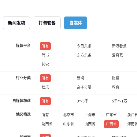
新闻发稿
打包套餐
自媒体
媒体平台
所有
今日头条
新浪看点
简书
东方头条
爱奇艺
其它
行业分类
所有
新闻
财经
娱乐
亲子母婴
教育
自媒体粉丝
所有
0～5千
5千～1万
地区筛选
所有
北京市
上海市
广东省
浙江
湖南省
山东省
山西省
广西省
海南