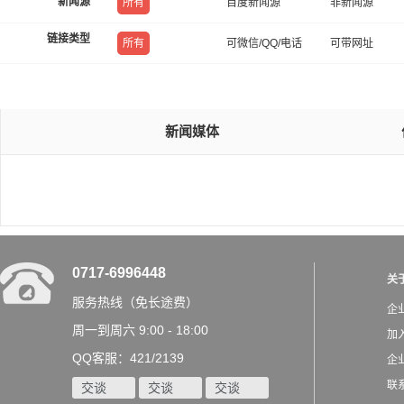
新闻源
所有
百度新闻源
非新闻源
链接类型
所有
可微信/QQ/电话
可带网址
新闻媒体
0717-6996448
关
服务热线（免长途费）
企
周一到周六 9:00 - 18:00
加
QQ客服：421/2139
企
联
交谈
交谈
交谈