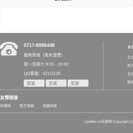
0717-6996448
关
服务热线（免长途费）
企
周一到周六 9:00 - 18:00
加
QQ客服：421/2139
企
联
交谈
交谈
交谈
友情链接
乐媒网
软文发稿
凤凰科技
LeeMei.cn乐媒网 Copyrigh