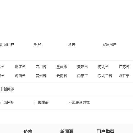
新闻门户
财经
科技
家居房产
东省
浙江省
四川省
重庆市
天津市
河北省
江苏省
西省
海南省
贵州省
云南省
内蒙古
东北三省
陕甘宁
非新闻源
可带网址
可做超链
不带联系方式
价格
新闻源
门户类型