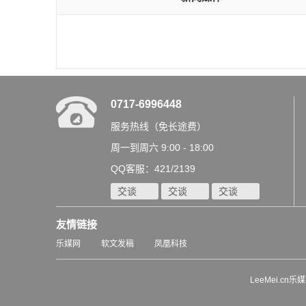
0717-6996448
服务热线（免长途费）
周一到周六 9:00 - 18:00
QQ客服：421/2139
交谈
交谈
交谈
友情链接
乐媒网
软文发稿
凤凰科技
LeeMei.cn乐