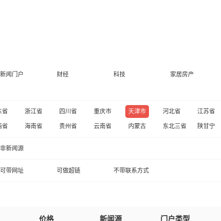
新闻门户
财经
科技
家居房产
东省
浙江省
四川省
重庆市
天津市
河北省
江苏省
西省
海南省
贵州省
云南省
内蒙古
东北三省
陕甘宁
非新闻源
可带网址
可做超链
不带联系方式
价格
新闻源
门户类型