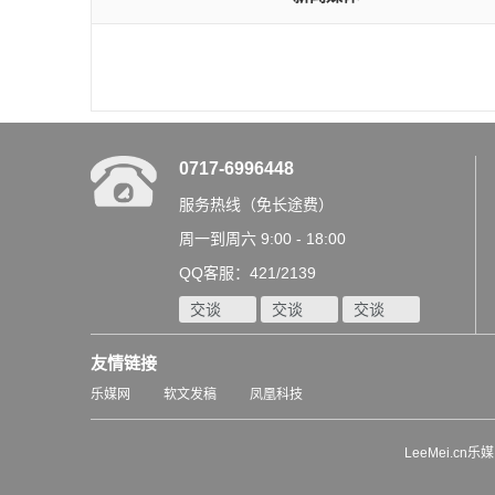
0717-6996448
服务热线（免长途费）
周一到周六 9:00 - 18:00
QQ客服：421/2139
交谈
交谈
交谈
友情链接
乐媒网
软文发稿
凤凰科技
LeeMei.cn乐