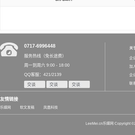
0717-6996448
关
服务热线（免长途费）
企
周一到周六 9:00 - 18:00
加
QQ客服：421/2139
企
联
交谈
交谈
交谈
友情链接
乐媒网
软文发稿
凤凰科技
LeeMei.cn乐媒网 Copyrigh